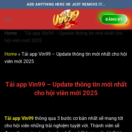
Bỏ
ADD ANYTHING HERE OR JUST REMOVE IT...
qua
nội
ĐĂNG KÝ
dung
Home
»
Tải app Vin99 – Update thông tin mới nhất cho
hội viên mới 2025
Home
»
Tải app Vin99 – Update thông tin mới nhất cho hội
viên mới 2025
Tải app Vin99 – Update thông tin mới nhất
cho hội viên mới 2025
Tải app Vin99
thông qua 3 bước cơ bản nhất sẽ mang tới
cho hội viên những trải nghiệm tuyệt vời. Thành viên sẽ