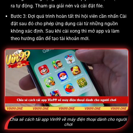
ra tự động. Tham gia giải nén và cài đặt file.
Bước 3: Đợi quá trình hoàn tất thì hội viên cần nhấn Cài
đặt sau đó cho phép ứng dụng cài từ những nguồn
không xác định. Sau khi cài xong thì mở app và làm
theo hướng dẫn để tạo tài khoản mới.
Chia sẻ cách tải app Vin99 về máy điện thoại dành cho người
chơi