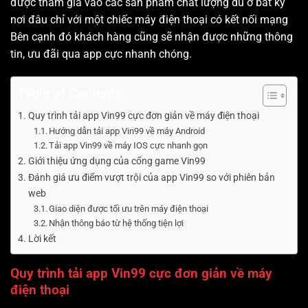
được tham gia vào các sản phẩm chất lượng dù ở bất kỳ
nơi đâu chỉ với một chiếc máy điện thoại có kết nối mạng
Bên cạnh đó khách hàng cũng sẽ nhận được những thông
tin, ưu đãi qua app cực nhanh chóng.
Table of Contents
Quy trình tải app Vin99 cực đơn giản về máy điện thoại
Hướng dẫn tải app Vin99 về máy Android
Tải app Vin99 về máy IOS cực nhanh gọn
Giới thiệu ứng dụng của cổng game Vin99
Đánh giá ưu điểm vượt trội của app Vin99 so với phiên bản
web
Giao diện được tối ưu trên máy điện thoại
Nhận thông báo từ hệ thống tiện lợi
Lời kết
Quy trình tải app Vin99 cực đơn giản về máy
điện thoại